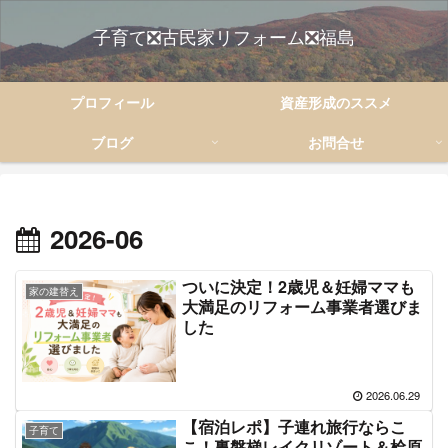
子育て❎古民家リフォーム❎福島
プロフィール
資産形成のススメ
ブログ
お問合せ
2026-06
ついに決定！2歳児＆妊婦ママも
家の建替え
大満足のリフォーム事業者選びま
した
2026.06.29
【宿泊レポ】子連れ旅行ならこ
子育て
こ！裏磐梯レイクリゾート＆桧原