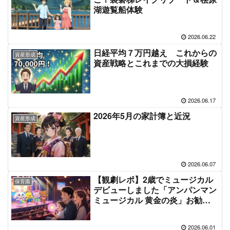
湖遊覧船体験
2026.06.22
日経平均７万円越え これからの
資産形成
資産戦略とこれまでの大損経験
2026.06.17
2026年5月の家計簿と近況
資産形成
2026.06.07
【観劇レポ】2歳でミュージカル
保育園
デビューしました「アンパンマン
ミュージカル 黄金の炎」お勧め
です
2026.06.01