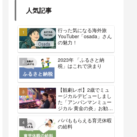
人気記事
行った気になる海外旅
YouTuber「osada」さん
の魅力！
2023年 「ふるさと納
税」はこれで決まり
【観劇レポ】2歳でミュ
ージカルデビューしまし
た「アンパンマンミュー
ジカル 黄金の炎」お勧め
です
パパももらえる育児休暇
の給料