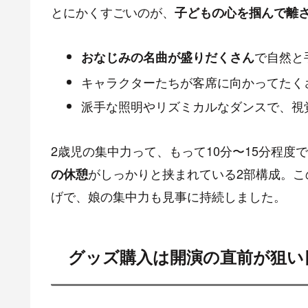
とにかくすごいのが、
子どもの心を掴んで離
で自然と
おなじみの名曲が盛りだくさん
キャラクターたちが客席に向かってたく
派手な照明やリズミカルなダンスで、視
2歳児の集中力って、もって10分〜15分程
がしっかりと挟まれている2部構成。
の休憩
げで、娘の集中力も見事に持続しました。
グッズ購入は開演の直前が狙い