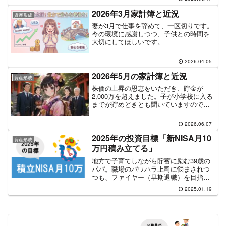
す。こうした局面で、私のような個人投
資家は何を考えるべきでしょうか。過去
2026年3月家計簿と近況
資産形成
に大きな損失を経験した者として、冷静
妻が3月で仕事を辞めて、一区切りです。
に振り返りつつ、これからの資産戦略を
今の環境に感謝しつつ、子供との時間を
考えてみたいと思います。
大切にしてほしいです。
2026.04.05
2026年5月の家計簿と近況
資産形成
株価の上昇の恩恵をいただき、貯金が
2,000万を超えました。子が小学校に入る
までが貯めどきとも聞いていますので、
どこまで原資を作れるか、インデックス
ファンドをベースとしながらも、半導
2026.06.07
体、AI関連のテーマ株の投資信託に投資
していきます。
2025年の投資目標「新NISA月10
資産形成
万円積み立てる」
地方で子育てしながら貯蓄に励む39歳の
パパ。職場のパワハラ上司に悩まされつ
つも、ファイヤー（早期退職）を目指し
て副業を育てる日々。投資にも興味津々
2025.01.19
で、イーサリアムに期待を寄せている。