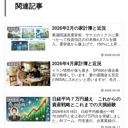
関連記事
2026年2月の家計簿と近況
資産形成
衆議院議員選挙前、サナエのミクスに乗
っかって投資信託の日本株4.3ブルを購
入。選挙後から爆上げで、150%に上昇。
気をよくして、個別株にも手を出してし
まった。今は、ビットコインの下落して
2026.03.02
いるので、購入してみてもいいかもと感
じている。
2026年4月家計簿と近況
資産形成
イラン情勢が落ち着き、SP500が過去最
高で推移しています。妻の退職金も安定
のNISAに入れたいと思いますが、先月の
落ち込み値に入れたらどうなっていたん
だろうと考えてしまいます。
2026.05.05
日経平均７万円越え これからの
資産形成
資産戦略とこれまでの大損経験
2026年6月16日、日経平均株価が一時
70,020円と史上初の7万円台を突破しまし
た。AIブーム、円安進行、企業業績の好
調が重なり、市場は熱狂に包まれていま
2026.06.17