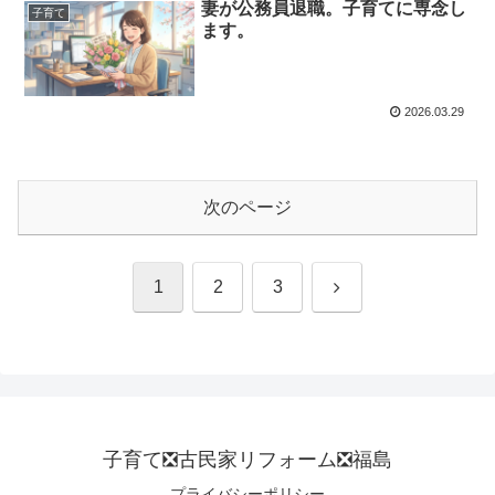
妻が公務員退職。子育てに専念し
子育て
ます。
2026.03.29
次のページ
次
1
2
3
へ
子育て❎古民家リフォーム❎福島
プライバシーポリシー