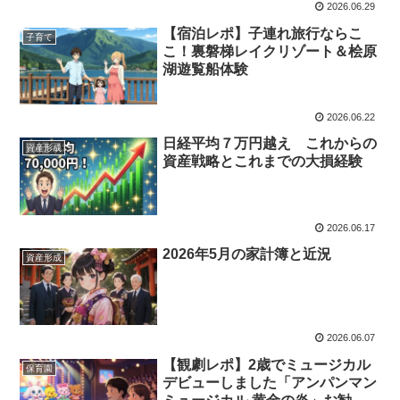
2026.06.29
【宿泊レポ】子連れ旅行ならこ
子育て
こ！裏磐梯レイクリゾート＆桧原
湖遊覧船体験
2026.06.22
日経平均７万円越え これからの
資産形成
資産戦略とこれまでの大損経験
2026.06.17
2026年5月の家計簿と近況
資産形成
2026.06.07
【観劇レポ】2歳でミュージカル
保育園
デビューしました「アンパンマン