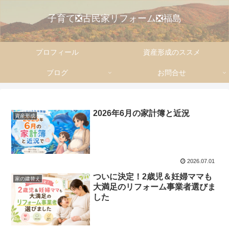
子育て❎古民家リフォーム❎福島
プロフィール
資産形成のススメ
ブログ
お問合せ
2026年6月の家計簿と近況
資産形成
2026.07.01
ついに決定！2歳児＆妊婦ママも
家の建替え
大満足のリフォーム事業者選びま
した