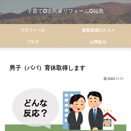
子育て❎古民家リフォーム❎福島
プロフィール
資産形成のススメ
ブログ
お問合せ
男子（パパ）育休取得します
2023.11.11