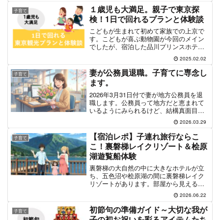
１歳児も大満足。親子で東京探
子育て
検！1日で回れるプランと体験談
こどもが生まれて初めて家族での上京で
す。こどもが喜ぶ動物園が今回のメイン
でしたが、宿泊した品川プリンスホテル
にある水族館、イルカショーがあってと
2025.02.02
ても良かったです。
妻が公務員退職。子育てに専念し
子育て
ます。
2026年3月31日付で妻が地方公務員を退
職します。公務員って地方だと恵まれて
いるようにみられるけど、結構真面目に
働いている人多いです。
2026.03.29
【宿泊レポ】子連れ旅行ならこ
子育て
こ！裏磐梯レイクリゾート＆桧原
湖遊覧船体験
裏磐梯の大自然の中に大きなホテルが立
ち、五色沼や桧原湖の間に裏磐梯レイク
リゾートがあります。部屋から見える桧
原湖の景色は特別感があります。自然に
2026.06.22
囲まれた静かな環境で、都会では味わえ
ないゆったりとした時間が流れていまし
初節句の準備ガイド～大切な我が
子育て
た。
子の初お祝いを彩るアイテムたち