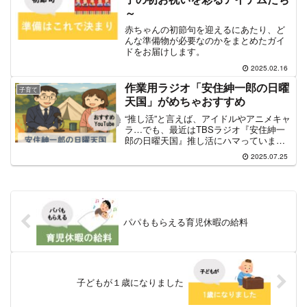
～
赤ちゃんの初節句を迎えるにあたり、ど
んな準備物が必要なのかをまとめたガイ
ドをお届けします。
2025.02.16
作業用ラジオ「安住紳一郎の日曜
子育て
天国」がめちゃおすすめ
“推し活”と言えば、アイドルやアニメキャ
ラ…でも、最近はTBSラジオ『安住紳一
郎の日曜天国』推し活にハマっていま
す。週に一度ラジオに届く、リスナーの
2025.07.25
笑いと涙のエピソードを、安住アナと中
澤有美子アナの絶妙な掛け合いで紡ぐこ
の番組。家事しながら...
パパももらえる育児休暇の給料
子どもが１歳になりました